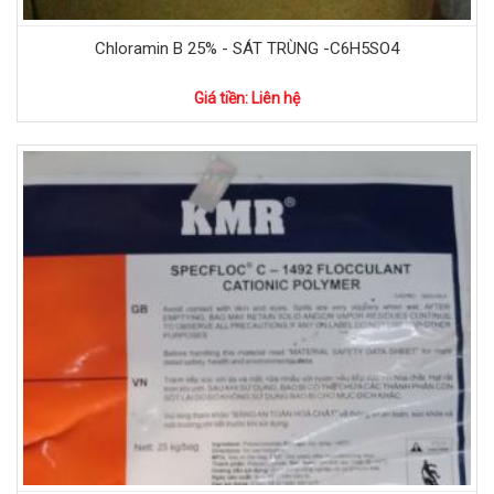
Chloramin B 25% - SÁT TRÙNG -C6H5SO4
Giá tiền: Liên hệ