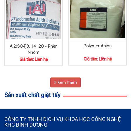
Polymer Anion
Al2(SO4)3. 14H2O - Phèn
Nhôm
Giá tiền: Liên hệ
Giá tiền: Liên hệ
Xem thêm
Sản xuất chất giặt tẩy
CÔNG TY TNHH DỊCH VỤ KHOA HỌC CÔNG NGHỆ
KHC BÌNH DƯƠNG