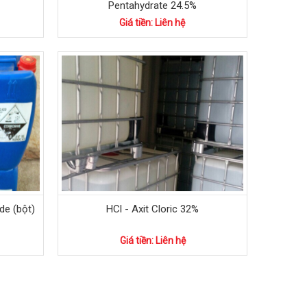
Pentahydrate 24.5%
Giá tiền: Liên hệ
de (bột)
HCl - Axit Cloric 32%
Giá tiền: Liên hệ