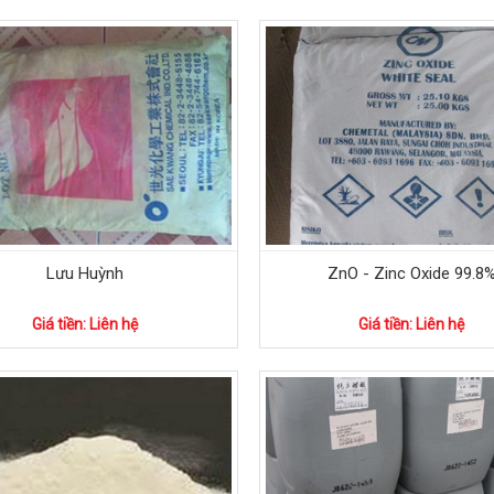
Lưu Huỳnh
ZnO - Zinc Oxide 99.8
Giá tiền: Liên hệ
Giá tiền: Liên hệ