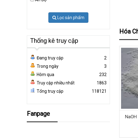
Lọc sản phẩm
Hóa Ch
Thống kê truy cập
Đang truy cập
2
Trong ngày
3
Hôm qua
232
Truy cập nhiều nhất
1863
Tổng truy cập
118121
Fanpage
NaOH 