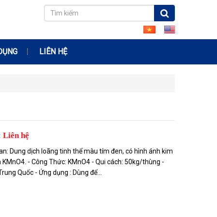
DỤNG
LIÊN HỆ
:
Liên hệ
n: Dung dịch loãng tinh thể màu tím đen, có hình ánh kim
h KMnO4. - Công Thức: KMnO4 - Qui cách: 50kg/thùng -
Trung Quốc - Ứng dụng : Dùng để...