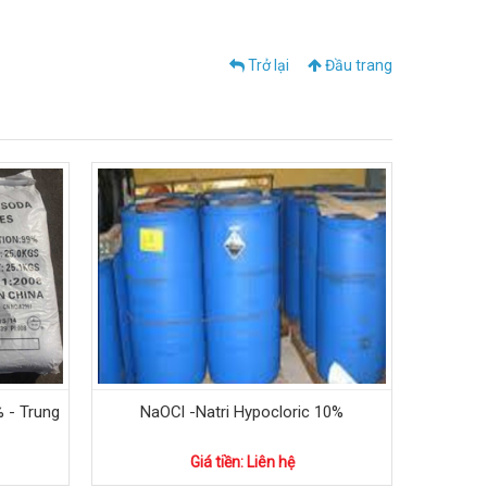
Trở lại
Đầu trang
 - Trung
NaOCl -Natri Hypocloric 10%
Giá tiền: Liên hệ