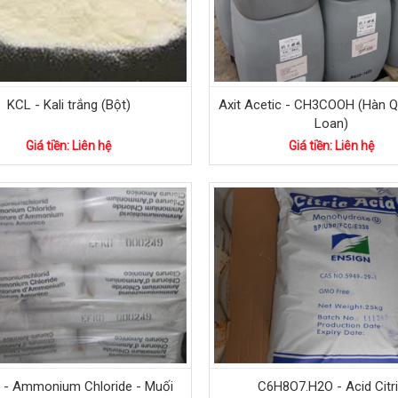
KCL - Kali trắng (Bột)
Axit Acetic - CH3COOH (Hàn Q
Loan)
Giá tiền: Liên hệ
Giá tiền: Liên hệ
 - Ammonium Chloride - Muối
C6H8O7.H2O - Acid Citr