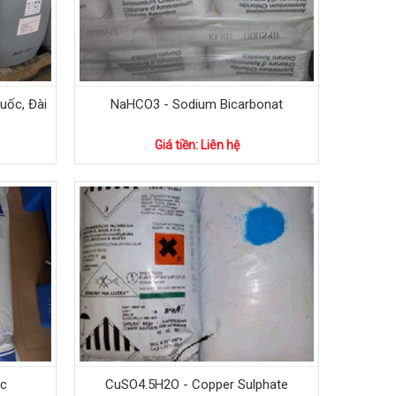
uốc, Đài
NaHCO3 - Sodium Bicarbonat
Giá tiền: Liên hệ
ic
CuSO4.5H2O - Copper Sulphate