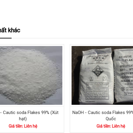
ất khác
- Cautic soda Flakes 99% (Xút
NaOH - Cautic soda Flakes 99%
hạt)
Quốc
Giá tiền: Liên hệ
Giá tiền: Liên hệ