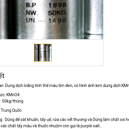
ết
n: Dung dịch loãng tinh thể màu tím đen, có hình ánh kim dung dịch KM
hức: KMnO4
h: 50kg/thùng
: Trung Quốc
g : Dùng để sát khuẩn, tẩy uế, rửa các vết thương và Dùng làm chất oxi h
 các chất tẩy màu và thuốc nhuộm còn gọi là purple salt…