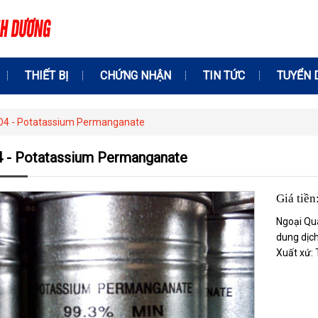
THIẾT BỊ
CHỨNG NHẬN
TIN TỨC
TUYỂN 
4 - Potatassium Permanganate
- Potatassium Permanganate
Giá tiền
Ngoại Qua
dung dịc
Xuất xứ: 