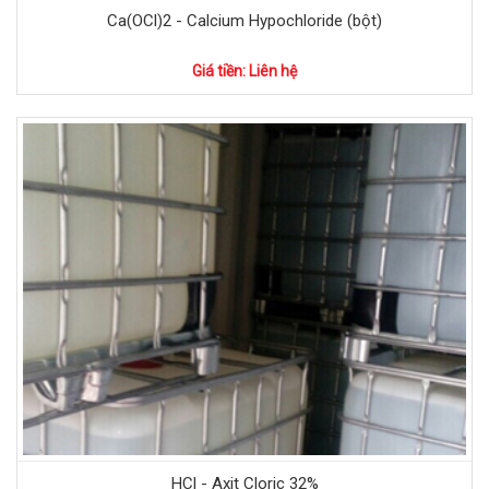
Ca(OCl)2 - Calcium Hypochloride (bột)
Giá tiền: Liên hệ
HCl - Axit Cloric 32%