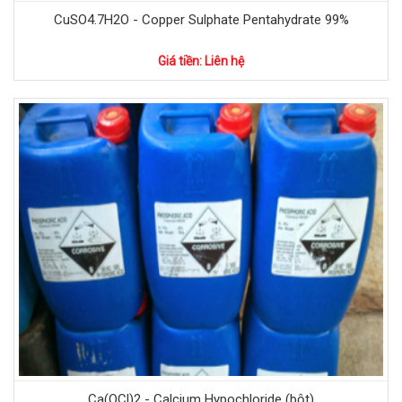
CuSO4.7H2O - Copper Sulphate Pentahydrate 99%
Giá tiền: Liên hệ
Ca(OCl)2 - Calcium Hypochloride (bột)